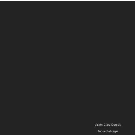
IMPORTANTE
La información contenida en este sitio web no
debe ser tomada en forma alguna como guía de
tratamiento ni
constituye reemplazo de las prescripciones
realizadas por el Profesional de la Salud a cargo.
Además, los cursos y prácticas descriptas han
sido diseñadas como complemento de
tratamientos
médicos y/o psicológicos y no deben ser
tomadas como principal y/o única forma de
tratamiento.
Ante cualquier duda, consulte a su Profesional de
la Salud.
Para mayor información sobre el manejo de sus
datos, diríjase a la sección
Políticas de Privacidad.
Para mayor información sobre el manejo de
cookies, diríjase a la sección
Políticas de Cookies.
Ubicación
Menú
Luján
Vision Clara Cursos
Tigre
Teoría Polivagal
CABA