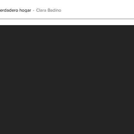
 verdadero hogar
Clara Badino
IMPORTANTE
La información contenida en este sitio web no
debe ser tomada en forma alguna como guía de
tratamiento ni
constituye reemplazo de las prescripciones
realizadas por el Profesional de la Salud a cargo.
Además, los cursos y prácticas descriptas han
sido diseñadas como complemento de
tratamientos
médicos y/o psicológicos y no deben ser
tomadas como principal y/o única forma de
tratamiento.
Ante cualquier duda, consulte a su Profesional de
la Salud.
Para mayor información sobre el manejo de sus
datos, diríjase a la sección
Políticas de Privacidad.
Para mayor información sobre el manejo de
cookies, diríjase a la sección
Políticas de Cookies.