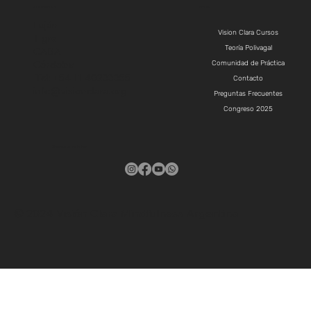
Ubicación
Menú
Luján
Vision Clara Cursos
Tigre
Teoría Polivagal
CABA
Córdoba
Comunidad de Práctica
Tel: +54 11 40233355
Contacto
info@visionclara.org
Preguntas Frecuentes
Congreso 2025
Redes sociales
© 2024 Visión Clara Mindfulness Argentina