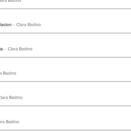
lara Badino
lacion
Clara Badino
te
Clara Badino
ra Badino
Clara Badino
1. La relacion de la mente con no pod
ara Badino