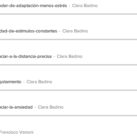
7. Escaneando la incomodidad
Cla
oder-de-adaptación-menos-estrés
Clara Badino
idad-de-estimulos-constantes
Clara Badino
iar-a-la-distancia-precisa
Clara Badino
agotamiento
Clara Badino
ciar-la-ansiedad
Clara Badino
Francisco Vanoni