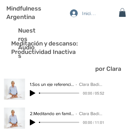
Mindfulness
Iniciar sesión
Argentina
Nuest
ros
Meditación y descanso:
Audio
Productividad Inactiva
s
por Clara
Badino
1.Sos un eje referencial
Clara Badino
00:00 / 05:52
2.Meditando en familia
Clara Badino
00:00 / 11:01