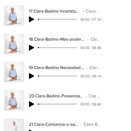
17.Clara-Badino-Incertidumbre-y-control
Clara Badino
00:00 / 07:16
18.Clara-Badino-Más-poder-de-adaptación-menos-estrés
Clara Badino
00:00 / 08:38
19.Clara-Badino-Necesidad-de-estimulos-constantes
Clara Badino
00:00 / 08:14
20.Clara-Badino-Presenciar-a-la-distancia-precisa
Clara Badino
00:00 / 08:46
21.Clara-Cansancio-y-agotamiento
Clara Badino