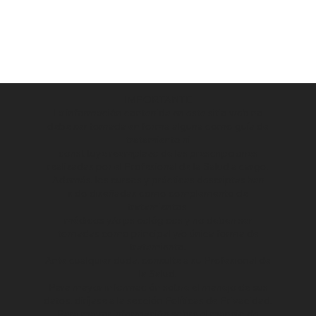
IMPORTANTE
La información contenida en este sitio web no
debe ser tomada en forma alguna como guía de
tratamiento ni
constituye reemplazo de las prescripciones
realizadas por el Profesional de la Salud a cargo.
Además, los cursos y prácticas descriptas han
sido diseñadas como complemento de
tratamientos
médicos y/o psicológicos y no deben ser
tomadas como principal y/o única forma de
tratamiento.
Ante cualquier duda, consulte a su Profesional de
la Salud.
Para mayor información sobre el manejo de sus
datos, diríjase a la sección
Políticas de Privacidad.
Para mayor información sobre el manejo de