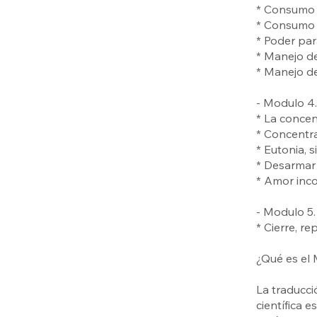
* Consumo c
* Consumo c
* Poder par
* Manejo de
* Manejo de
- Modulo 4.
* La concen
* Concentra
* Eutonia, 
* Desarmar 
* Amor inco
- Modulo 5
* Cierre, r
¿Qué es el 
La traducci
científica e