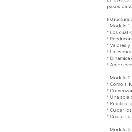
pasos para 
Estructura 
- Modulo 1.
* Los cuatr
* Reeducand
* Valores y
* La esenci
* Dinamica 
* Amor inco
- Modulo 2
* Como si f
* Comenzar 
* Una sola 
* Practica 
* Cuidar lo
* Cuidar lo
- Modulo 3