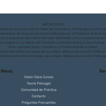
IMPORTANTE
enida en este sitio web no debe ser tomada en forma alguna como gu
reemplazo de las prescripciones realizadas por el Profesional de la Sa
rsos y prácticas descriptas han sido diseñadas como complemento 
sicológicos y no deben ser tomadas como principal y/o única forma d
Ante cualquier duda, consulte a su Profesional de la Salud.
ormación sobre el manejo de sus datos, diríjase a la sección
Políticas
nformación sobre el manejo de cookies, diríjase a la sección
Política
Re
Menú
Vision Clara Cursos
Teoría Polivagal
Comunidad de Práctica
Contacto
Preguntas Frecuentes