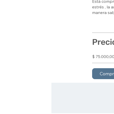
Está compro
estrés , la
manera sab
Preci
$ 75.000,0
Compr