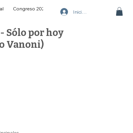
al
Congreso 2025
Iniciar sesión
- Sólo por hoy
co Vanoni)
incipales