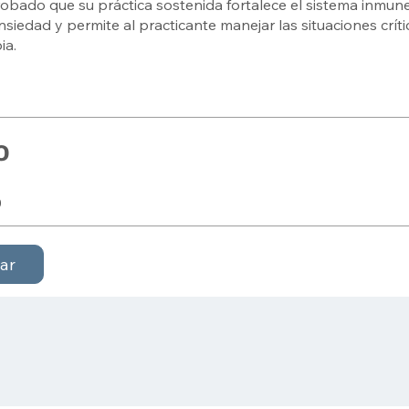
bado que su práctica sostenida fortalece el sistema inmune
 ansiedad y permite al practicante manejar las situaciones crít
ia.
o
0
ar