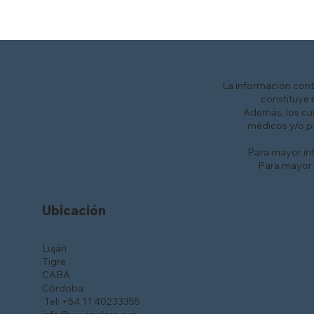
La información cont
constituye 
Además, los cu
médicos y/o p
Para mayor inf
Para mayor i
Ubicación
Luján
Tigre
CABA
Córdoba
Tel: +54 11 40233355