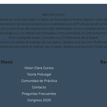
IMPORTANTE
enida en este sitio web no debe ser tomada en forma alguna como gu
reemplazo de las prescripciones realizadas por el Profesional de la Sa
rsos y prácticas descriptas han sido diseñadas como complemento 
sicológicos y no deben ser tomadas como principal y/o única forma d
Ante cualquier duda, consulte a su Profesional de la Salud.
ormación sobre el manejo de sus datos, diríjase a la sección
Políticas
nformación sobre el manejo de cookies, diríjase a la sección
Política
Re
Menú
Vision Clara Cursos
Teoría Polivagal
Comunidad de Práctica
Contacto
Preguntas Frecuentes
Congreso 2025