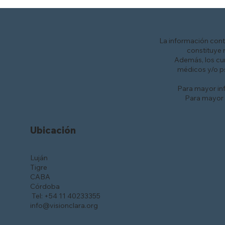
La información cont
constituye 
Además, los cu
médicos y/o p
Para mayor inf
Para mayor i
Ubicación
Luján
Tigre
CABA
Córdoba
Tel: +54 11 40233355
info@visionclara.org